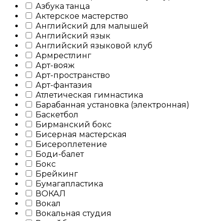
Азбука танца
Актерское мастерство
Английский для малышей
Английский язык
Английский языковой клуб
Армрестлинг
Арт-вояж
Арт-пространство
Арт-фантазия
Атлетическая гимнастика
Барабанная установка (электронная)
Баскетбол
Бирманский бокс
Бисерная мастерская
Бисероплетение
Боди-балет
Бокс
Брейкинг
Бумагапластика
ВОКАЛ
Вокал
Вокальная студия