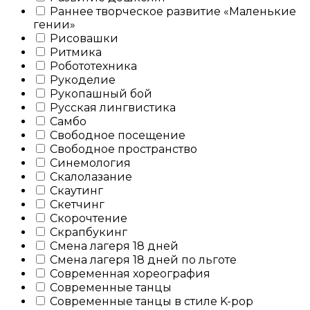
Раннее творческое развитие «Маленькие
гении»
Рисовашки
Ритмика
Робототехника
Рукоделие
Рукопашный бой
Русская лингвистика
Самбо
Свободное посещение
Свободное пространство
Синемология
Скалолазание
Скаутинг
Скетчинг
Скорочтение
Скрапбукинг
Смена лагеря 18 дней
Смена лагеря 18 дней по льготе
Современная хореография
Современные танцы
Современные танцы в стиле K-pop