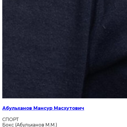
Абульханов Мансур Масхутович
СПОРТ
Бокс (Абульханов М.М.)